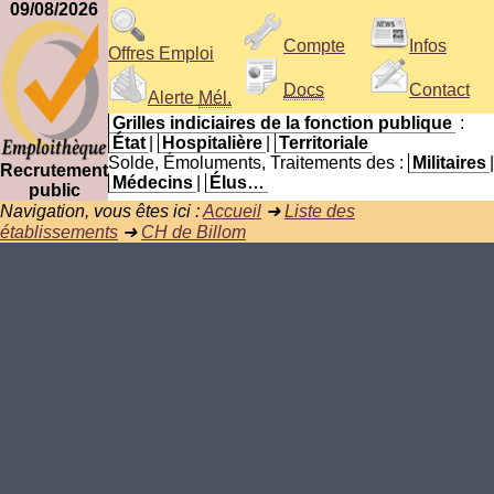
09/08/2026
Compte
Infos
Offres Emploi
Docs
Contact
Alerte
Mél.
Grilles indiciaires de la fonction publique
:
État
|
Hospitalière
|
Territoriale
Solde, Émoluments, Traitements des :
Militaires
|
Recrutement
Médecins
|
Élus…
public
Navigation, vous êtes ici :
Accueil
➜
Liste des
établissements
➜
CH de Billom