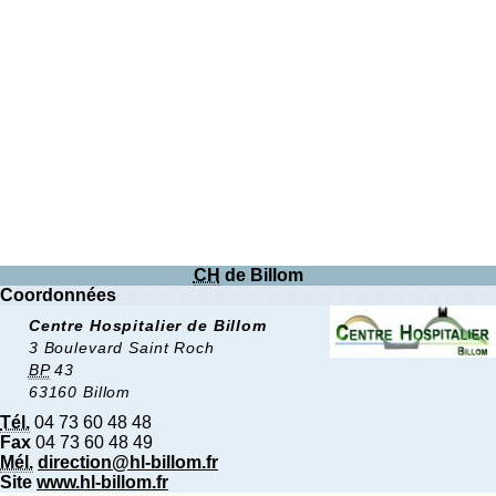
CH
de Billom
Coordonnées
Centre Hospitalier de Billom
3 Boulevard Saint Roch
BP
43
63160 Billom
Tél.
04 73 60 48 48
Fax
04 73 60 48 49
Mél.
direction@hl-billom.fr
Site
www.hl-billom.fr