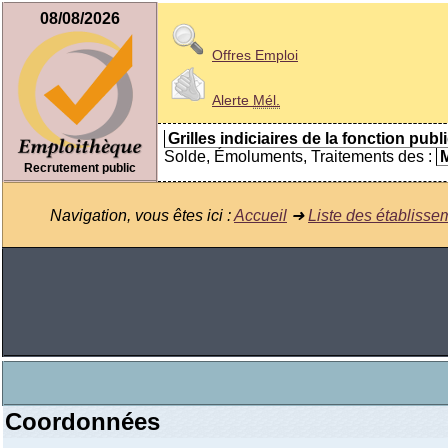
08/08/2026
Offres Emploi
Alerte
Mél.
Grilles indiciaires de la fonction publ
Solde, Émoluments, Traitements des :
M
Recrutement public
Navigation, vous êtes ici :
Accueil
➜
Liste des établisse
Coordonnées