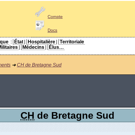
Compte
Docs
ique
:
État
|
Hospitalière
|
Territoriale
ilitaires
|
Médecins
|
Élus…
ments
➜
CH de Bretagne Sud
CH
de Bretagne Sud