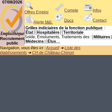
07/08/2026
Compte
Infos
Offres Emploi
Docs
Contact
Alerte
Mél.
Grilles indiciaires de la fonction publique
:
État
|
Hospitalière
|
Territoriale
Solde, Émoluments, Traitements des :
Militaires
|
Recrutement
Médecins
|
Élus…
public
Navigation, vous êtes ici :
Accueil
➜
Liste des
établissements
➜
CH de Château-Chinon