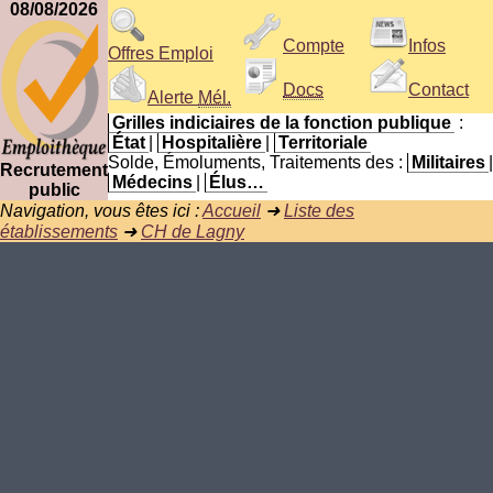
08/08/2026
Compte
Infos
Offres Emploi
Docs
Contact
Alerte
Mél.
Grilles indiciaires de la fonction publique
:
État
|
Hospitalière
|
Territoriale
Solde, Émoluments, Traitements des :
Militaires
|
Recrutement
Médecins
|
Élus…
public
Navigation, vous êtes ici :
Accueil
➜
Liste des
établissements
➜
CH de Lagny