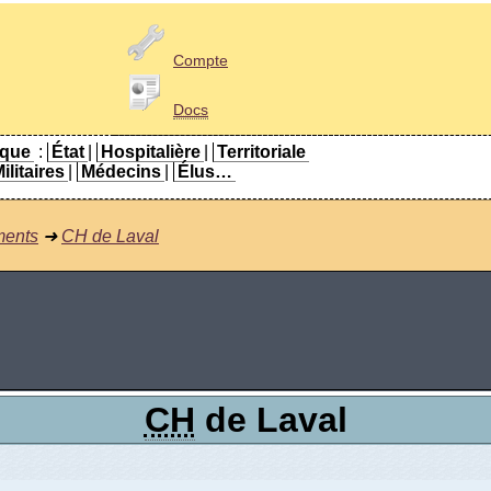
Compte
Docs
ique
:
État
|
Hospitalière
|
Territoriale
ilitaires
|
Médecins
|
Élus…
ments
➜
CH de Laval
CH
de Laval