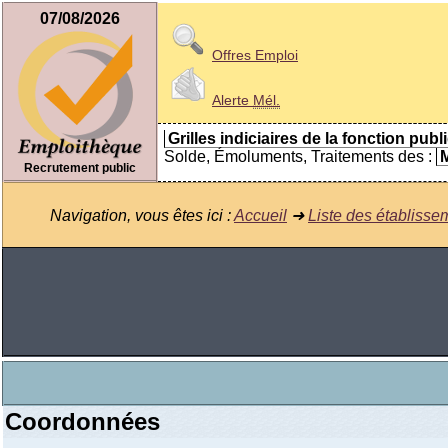
07/08/2026
Offres Emploi
Alerte
Mél.
Grilles indiciaires de la fonction publ
Solde, Émoluments, Traitements des :
M
Recrutement public
Navigation, vous êtes ici :
Accueil
➜
Liste des établisse
Coordonnées