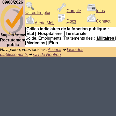
09/08/2026
Compte
Infos
Offres Emploi
Docs
Contact
Alerte
Mél.
Grilles indiciaires de la fonction publique
:
État
|
Hospitalière
|
Territoriale
Solde, Émoluments, Traitements des :
Militaires
|
Recrutement
Médecins
|
Élus…
public
Navigation, vous êtes ici :
Accueil
➜
Liste des
établissements
➜
CH de Nontron