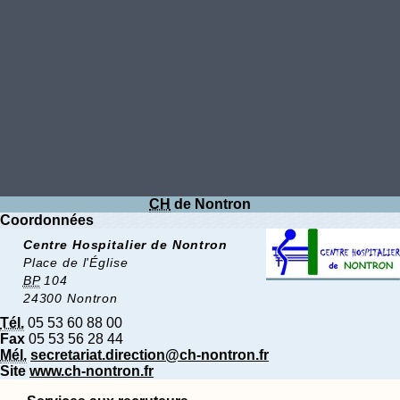
CH
de Nontron
Coordonnées
Centre Hospitalier de Nontron
Place de l'Église
BP
104
24300 Nontron
Tél.
05 53 60 88 00
Fax
05 53 56 28 44
Mél.
secretariat.direction@ch-nontron.fr
Site
www.ch-nontron.fr