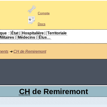
Compte
Docs
ique
:
État
|
Hospitalière
|
Territoriale
ilitaires
|
Médecins
|
Élus…
ments
➜
CH de Remiremont
CH
de Remiremont