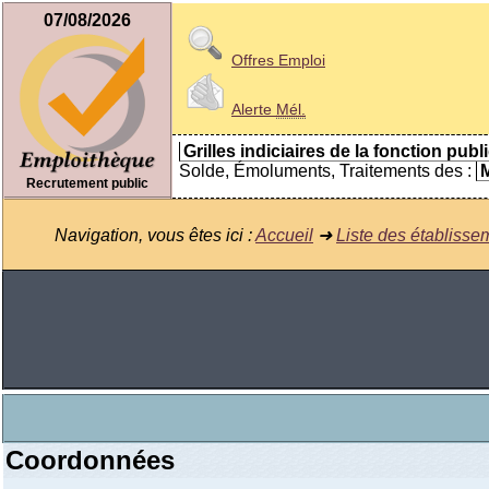
07/08/2026
Offres Emploi
Alerte
Mél.
Grilles indiciaires de la fonction publ
Solde, Émoluments, Traitements des :
M
Recrutement public
Navigation, vous êtes ici :
Accueil
➜
Liste des établisse
Coordonnées