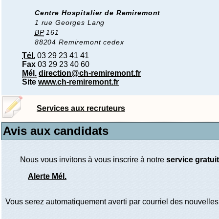
Centre Hospitalier de Remiremont
1 rue Georges Lang
BP
161
88204 Remiremont cedex
Tél.
03 29 23 41 41
Fax
03 29 23 40 60
Mél.
direction@ch-remiremont.fr
Site
www.ch-remiremont.fr
Services aux recruteurs
Avis aux candidats
Nous vous invitons à vous inscrire à notre
service gratuit
Alerte Mél.
Vous serez automatiquement averti par courriel des nouvelles 