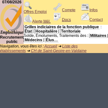
07/08/2026
Compte
Infos
Offres Emploi
Docs
Contact
Alerte
Mél.
Grilles indiciaires de la fonction publique
:
État
|
Hospitalière
|
Territoriale
Solde, Émoluments, Traitements des :
Militaires
|
Recrutement
Médecins
|
Élus…
public
Navigation, vous êtes ici :
Accueil
➜
Liste des
établissements
➜
CH de Saint-Geoire-en-Valdaine