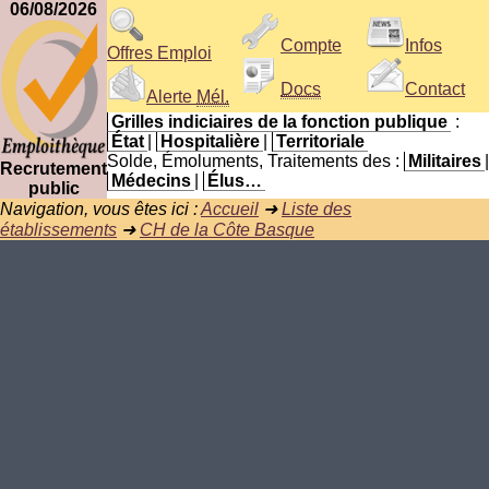
06/08/2026
Compte
Infos
Offres Emploi
Docs
Contact
Alerte
Mél.
Grilles indiciaires de la fonction publique
:
État
|
Hospitalière
|
Territoriale
Solde, Émoluments, Traitements des :
Militaires
|
Recrutement
Médecins
|
Élus…
public
Navigation, vous êtes ici :
Accueil
➜
Liste des
établissements
➜
CH de la Côte Basque