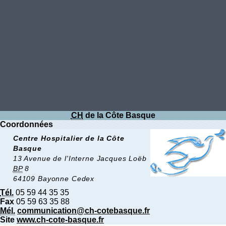
CH
de la Côte Basque
Coordonnées
Centre Hospitalier de la Côte
Basque
13 Avenue de l'Interne Jacques Loëb
BP
8
64109 Bayonne Cedex
Tél.
05 59 44 35 35
Fax
05 59 63 35 88
Mél.
communication@ch-cotebasque.fr
Site
www.ch-cote-basque.fr