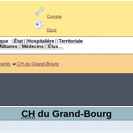
Compte
Docs
ique
:
État
|
Hospitalière
|
Territoriale
ilitaires
|
Médecins
|
Élus…
ments
➜
CH du Grand-Bourg
CH
du Grand-Bourg