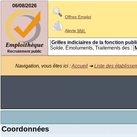
06/08/2026
Offres Emploi
Alerte
Mél.
Grilles indiciaires de la fonction publ
Solde, Émoluments, Traitements des :
M
Recrutement public
Navigation, vous êtes ici :
Accueil
➜
Liste des établisse
Coordonnées