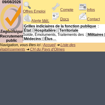
09/08/2026
Compte
Infos
Offres Emploi
Docs
Contact
Alerte
Mél.
Grilles indiciaires de la fonction publique
:
État
|
Hospitalière
|
Territoriale
Solde, Émoluments, Traitements des :
Militaires
|
Recrutement
Médecins
|
Élus…
public
Navigation, vous êtes ici :
Accueil
➜
Liste des
établissements
➜
CH du Pays d'Olmes