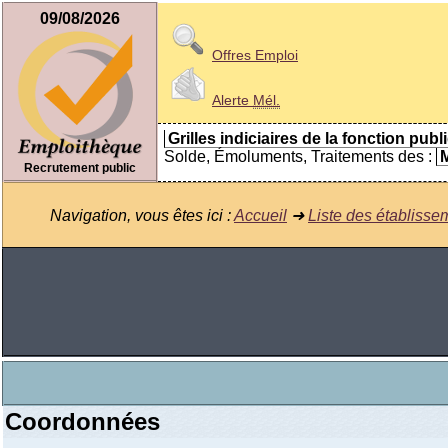
09/08/2026
Offres Emploi
Alerte
Mél.
Grilles indiciaires de la fonction publ
Solde, Émoluments, Traitements des :
M
Recrutement public
Navigation, vous êtes ici :
Accueil
➜
Liste des établisse
Coordonnées