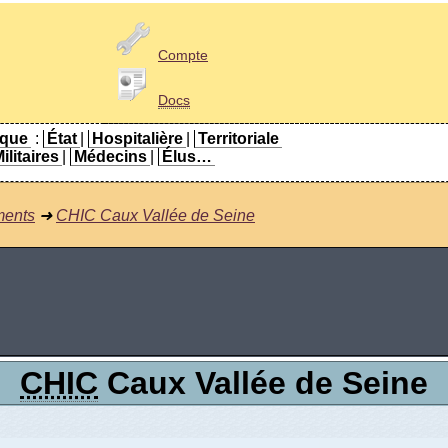
Compte
Docs
ique
:
État
|
Hospitalière
|
Territoriale
ilitaires
|
Médecins
|
Élus…
ments
➜
CHIC Caux Vallée de Seine
CHIC
Caux Vallée de Seine