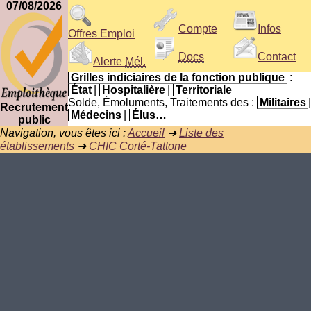
07/08/2026
Compte
Infos
Offres Emploi
Docs
Contact
Alerte
Mél.
Grilles indiciaires de la fonction publique
:
État
|
Hospitalière
|
Territoriale
Solde, Émoluments, Traitements des :
Militaires
|
Recrutement
Médecins
|
Élus…
public
Navigation, vous êtes ici :
Accueil
➜
Liste des
établissements
➜
CHIC Corté-Tattone