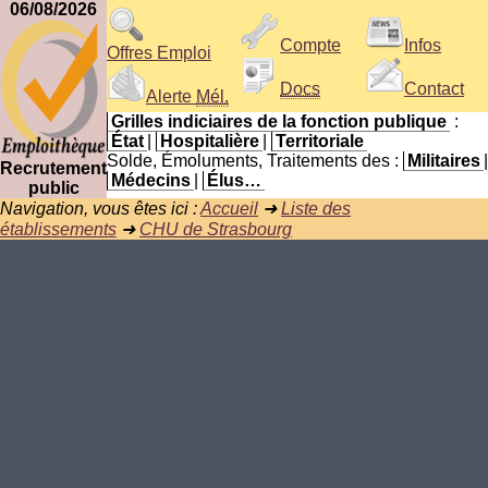
06/08/2026
Compte
Infos
Offres Emploi
Docs
Contact
Alerte
Mél.
Grilles indiciaires de la fonction publique
:
État
|
Hospitalière
|
Territoriale
Solde, Émoluments, Traitements des :
Militaires
|
Recrutement
Médecins
|
Élus…
public
Navigation, vous êtes ici :
Accueil
➜
Liste des
établissements
➜
CHU de Strasbourg