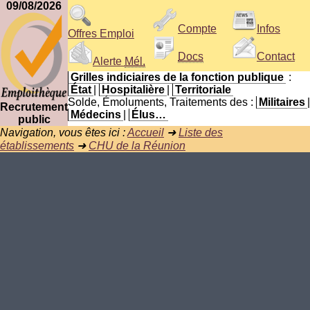
09/08/2026
Compte
Infos
Offres Emploi
Docs
Contact
Alerte
Mél.
Grilles indiciaires de la fonction publique
:
État
|
Hospitalière
|
Territoriale
Solde, Émoluments, Traitements des :
Militaires
|
Recrutement
Médecins
|
Élus…
public
Navigation, vous êtes ici :
Accueil
➜
Liste des
établissements
➜
CHU de la Réunion