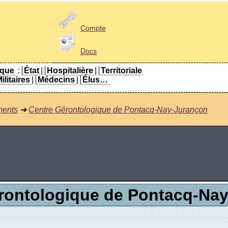
Compte
Docs
ique
:
État
|
Hospitalière
|
Territoriale
ilitaires
|
Médecins
|
Élus…
ments
➜
Centre Gérontologique de Pontacq-Nay-Jurançon
rontologique de Pontacq-Na