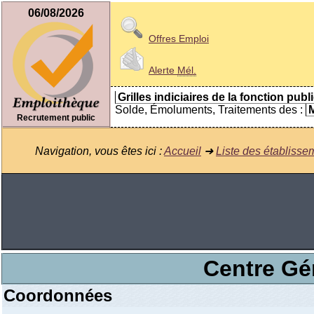
06/08/2026
Offres Emploi
Alerte
Mél.
Grilles indiciaires de la fonction publ
Solde, Émoluments, Traitements des :
M
Recrutement public
Navigation, vous êtes ici :
Accueil
➜
Liste des établisse
Centre Gé
Coordonnées