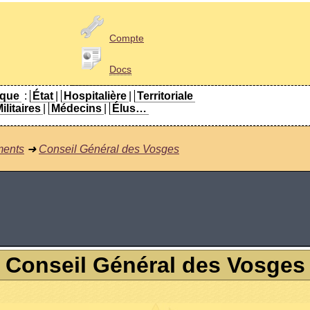
Compte
Docs
ique
:
État
|
Hospitalière
|
Territoriale
ilitaires
|
Médecins
|
Élus…
ments
➜
Conseil Général des Vosges
Conseil Général des Vosges