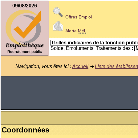
09/08/2026
Offres Emploi
Alerte
Mél.
Grilles indiciaires de la fonction publ
Solde, Émoluments, Traitements des :
M
Recrutement public
Navigation, vous êtes ici :
Accueil
➜
Liste des établisse
Coordonnées