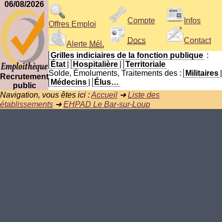
06/08/2026
Compte
Infos
Offres Emploi
Docs
Contact
Alerte
Mél.
Grilles indiciaires de la fonction publique
:
État
|
Hospitalière
|
Territoriale
Solde, Émoluments, Traitements des :
Militaires
|
Recrutement
Médecins
|
Élus…
public
Navigation, vous êtes ici :
Accueil
➜
Liste des
établissements
➜
EHPAD Le Bar-sur-Loup