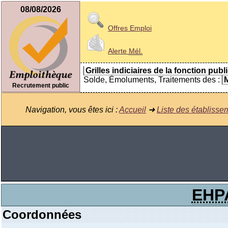
08/08/2026
Offres Emploi
Alerte
Mél.
Grilles indiciaires de la fonction publ
Solde, Émoluments, Traitements des :
M
Recrutement public
Navigation, vous êtes ici :
Accueil
➜
Liste des établisse
EHP
Coordonnées