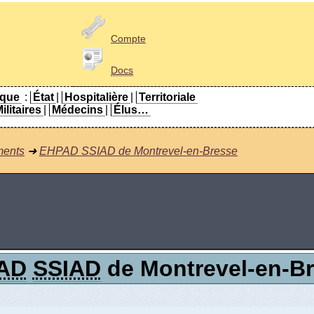
Compte
Docs
ique
:
État
|
Hospitalière
|
Territoriale
ilitaires
|
Médecins
|
Élus…
ments
➜
EHPAD SSIAD de Montrevel-en-Bresse
AD
SSIAD
de Montrevel-en-B