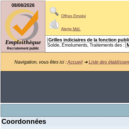
08/08/2026
Offres Emploi
Alerte
Mél.
Grilles indiciaires de la fonction publ
Solde, Émoluments, Traitements des :
M
Recrutement public
Navigation, vous êtes ici :
Accueil
➜
Liste des établisse
Coordonnées