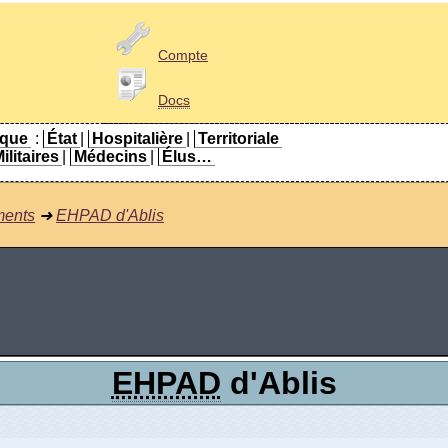
Compte
Docs
ique
:
État
|
Hospitalière
|
Territoriale
ilitaires
|
Médecins
|
Élus…
ments
➜
EHPAD d'Ablis
EHPAD
d'Ablis