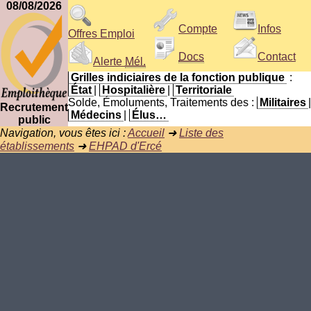
08/08/2026
Compte
Infos
Offres Emploi
Docs
Contact
Alerte
Mél.
Grilles indiciaires de la fonction publique
:
État
|
Hospitalière
|
Territoriale
Solde, Émoluments, Traitements des :
Militaires
|
Recrutement
Médecins
|
Élus…
public
Navigation, vous êtes ici :
Accueil
➜
Liste des
établissements
➜
EHPAD d'Ercé