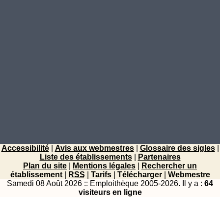
Accessibilité
|
Avis aux webmestres
|
Glossaire des sigles
|
Liste des établissements
|
Partenaires
Plan du site
|
Mentions légales
|
Rechercher un
établissement
|
RSS
|
Tarifs
|
Télécharger
|
Webmestre
Samedi 08 Août 2026 :: Emploithèque 2005-2026.
Il y a :
64
visiteurs en ligne