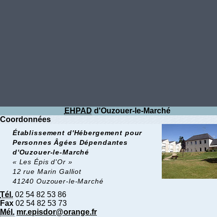
EHPAD
d'Ouzouer-le-Marché
Coordonnées
Établissement d'Hébergement pour
Personnes Âgées Dépendantes
d'Ouzouer-le-Marché
« Les Épis d'Or »
12 rue Marin Galliot
41240 Ouzouer-le-Marché
Tél.
02 54 82 53 86
Fax
02 54 82 53 73
Mél.
mr.episdor@orange.fr