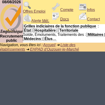
08/08/2026
Compte
Infos
Offres Emploi
Docs
Contact
Alerte
Mél.
Grilles indiciaires de la fonction publique
:
État
|
Hospitalière
|
Territoriale
Solde, Émoluments, Traitements des :
Militaires
|
Recrutement
Médecins
|
Élus…
public
Navigation, vous êtes ici :
Accueil
➜
Liste des
établissements
➜
EHPAD d'Ouzouer-le-Marché