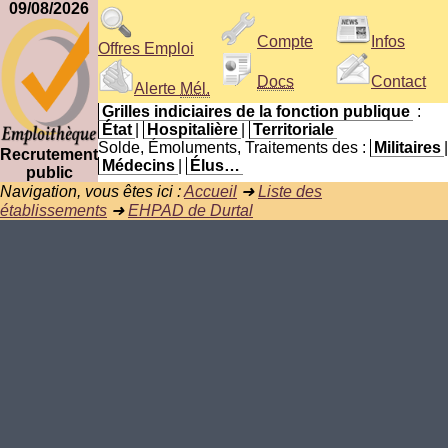
09/08/2026
Compte
Infos
Offres Emploi
Docs
Contact
Alerte
Mél.
Grilles indiciaires de la fonction publique
:
État
|
Hospitalière
|
Territoriale
Solde, Émoluments, Traitements des :
Militaires
|
Recrutement
Médecins
|
Élus…
public
Navigation, vous êtes ici :
Accueil
➜
Liste des
établissements
➜
EHPAD de Durtal