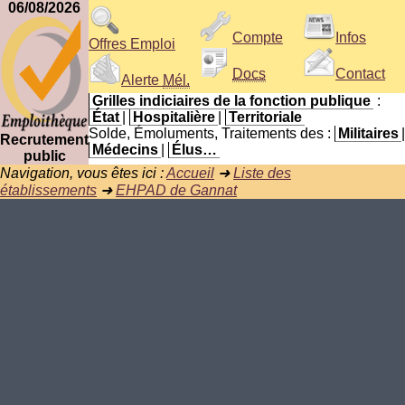
06/08/2026
Compte
Infos
Offres Emploi
Docs
Contact
Alerte
Mél.
Grilles indiciaires de la fonction publique
:
État
|
Hospitalière
|
Territoriale
Solde, Émoluments, Traitements des :
Militaires
|
Recrutement
Médecins
|
Élus…
public
Navigation, vous êtes ici :
Accueil
➜
Liste des
établissements
➜
EHPAD de Gannat