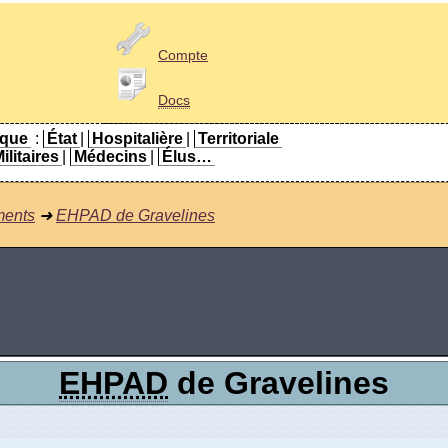
Compte
Docs
ique
:
État
|
Hospitalière
|
Territoriale
ilitaires
|
Médecins
|
Élus…
ments
➜
EHPAD de Gravelines
EHPAD
de Gravelines