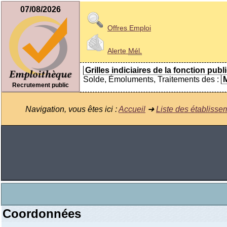
07/08/2026
Offres Emploi
Alerte
Mél.
Grilles indiciaires de la fonction publ
Solde, Émoluments, Traitements des :
M
Recrutement public
Navigation, vous êtes ici :
Accueil
➜
Liste des établisse
Coordonnées