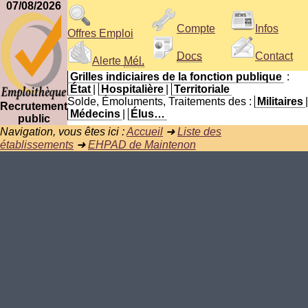
07/08/2026
Compte
Infos
Offres Emploi
Docs
Contact
Alerte
Mél.
Grilles indiciaires de la fonction publique
:
État
|
Hospitalière
|
Territoriale
Solde, Émoluments, Traitements des :
Militaires
|
Recrutement
Médecins
|
Élus…
public
Navigation, vous êtes ici :
Accueil
➜
Liste des
établissements
➜
EHPAD de Maintenon