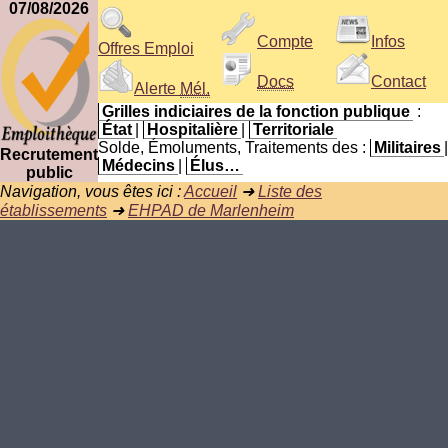
07/08/2026
Compte
Infos
Offres Emploi
Docs
Contact
Alerte
Mél.
Grilles indiciaires de la fonction publique
:
État
|
Hospitalière
|
Territoriale
Solde, Émoluments, Traitements des :
Militaires
|
Recrutement
Médecins
|
Élus…
public
Navigation, vous êtes ici :
Accueil
➜
Liste des
établissements
➜
EHPAD de Marlenheim