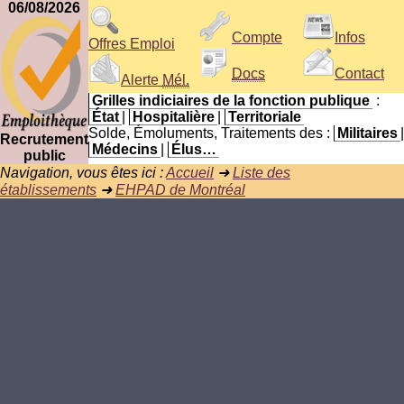
06/08/2026
Compte
Infos
Offres Emploi
Docs
Contact
Alerte
Mél.
Grilles indiciaires de la fonction publique
:
État
|
Hospitalière
|
Territoriale
Solde, Émoluments, Traitements des :
Militaires
|
Recrutement
Médecins
|
Élus…
public
Navigation, vous êtes ici :
Accueil
➜
Liste des
établissements
➜
EHPAD de Montréal