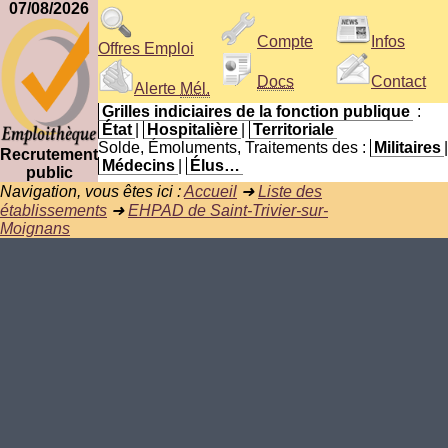
07/08/2026
Compte
Infos
Offres Emploi
Docs
Contact
Alerte
Mél.
Grilles indiciaires de la fonction publique
:
État
|
Hospitalière
|
Territoriale
Solde, Émoluments, Traitements des :
Militaires
|
Recrutement
Médecins
|
Élus…
public
Navigation, vous êtes ici :
Accueil
➜
Liste des
établissements
➜
EHPAD de Saint-Trivier-sur-
Moignans