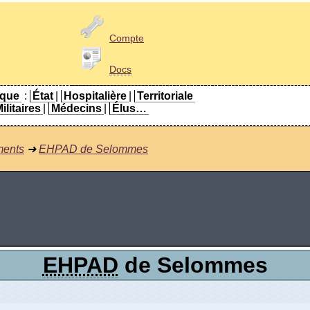
Compte
Docs
ique
:
État
|
Hospitalière
|
Territoriale
ilitaires
|
Médecins
|
Élus…
ments
➜
EHPAD de Selommes
EHPAD
de Selommes