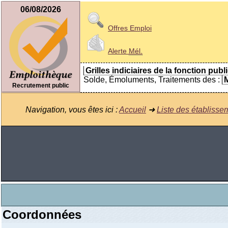
06/08/2026
Offres Emploi
Alerte
Mél.
Grilles indiciaires de la fonction publ
Solde, Émoluments, Traitements des :
M
Recrutement public
Navigation, vous êtes ici :
Accueil
➜
Liste des établisse
Coordonnées