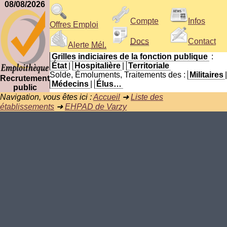
08/08/2026
Compte
Infos
Offres Emploi
Docs
Contact
Alerte
Mél.
Grilles indiciaires de la fonction publique
:
État
|
Hospitalière
|
Territoriale
Solde, Émoluments, Traitements des :
Militaires
|
Recrutement
Médecins
|
Élus…
public
Navigation, vous êtes ici :
Accueil
➜
Liste des
établissements
➜
EHPAD de Varzy