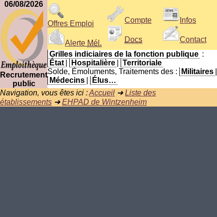
06/08/2026
Compte
Infos
Offres Emploi
Docs
Contact
Alerte
Mél.
Grilles indiciaires de la fonction publique
:
État
|
Hospitalière
|
Territoriale
Solde, Émoluments, Traitements des :
Militaires
|
Recrutement
Médecins
|
Élus…
public
Navigation, vous êtes ici :
Accueil
➜
Liste des
établissements
➜
EHPAD de Wintzenheim