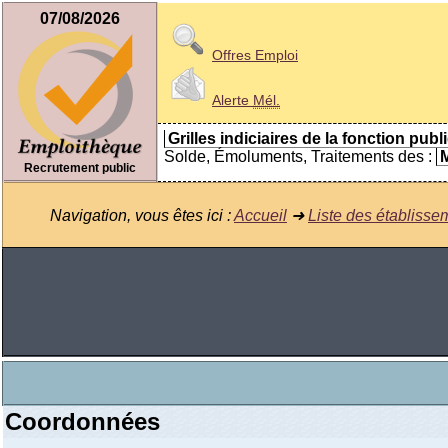
07/08/2026
Offres Emploi
Alerte
Mél.
Grilles indiciaires de la fonction publ
Solde, Émoluments, Traitements des :
M
Recrutement public
Navigation, vous êtes ici :
Accueil
➜
Liste des établisse
Coordonnées