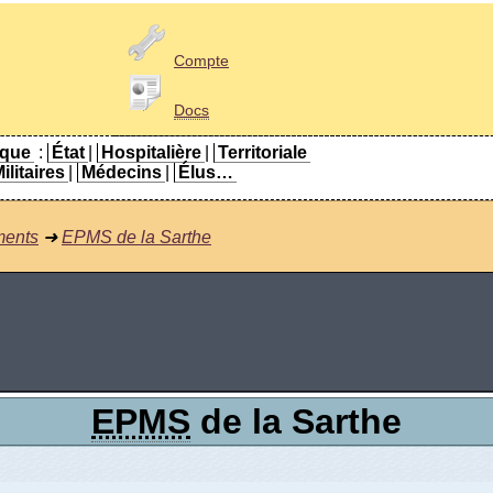
Compte
Docs
ique
:
État
|
Hospitalière
|
Territoriale
ilitaires
|
Médecins
|
Élus…
ments
➜
EPMS de la Sarthe
EPMS
de la Sarthe