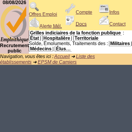
08/08/2026
Compte
Infos
Offres Emploi
Docs
Contact
Alerte
Mél.
Grilles indiciaires de la fonction publique
:
État
|
Hospitalière
|
Territoriale
Solde, Émoluments, Traitements des :
Militaires
|
Recrutement
Médecins
|
Élus…
public
Navigation, vous êtes ici :
Accueil
➜
Liste des
établissements
➜
EPSM de Camiers