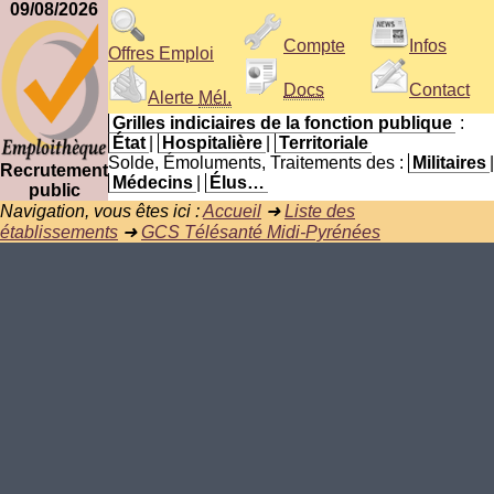
09/08/2026
Compte
Infos
Offres Emploi
Docs
Contact
Alerte
Mél.
Grilles indiciaires de la fonction publique
:
État
|
Hospitalière
|
Territoriale
Solde, Émoluments, Traitements des :
Militaires
|
Recrutement
Médecins
|
Élus…
public
Navigation, vous êtes ici :
Accueil
➜
Liste des
établissements
➜
GCS Télésanté Midi-Pyrénées