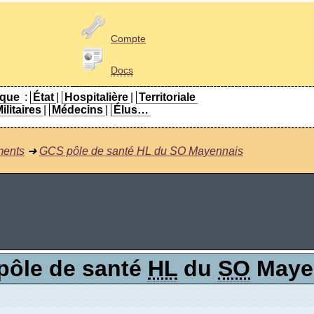
Compte
Docs
ique
:
État
|
Hospitalière
|
Territoriale
ilitaires
|
Médecins
|
Élus…
ments
➜
GCS pôle de santé HL du SO Mayennais
pôle de santé
HL
du
SO
Maye