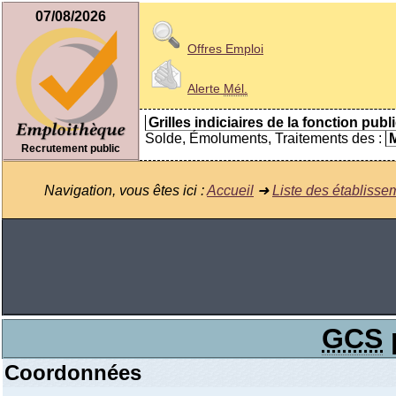
07/08/2026
Offres Emploi
Alerte
Mél.
Grilles indiciaires de la fonction publ
Solde, Émoluments, Traitements des :
M
Recrutement public
Navigation, vous êtes ici :
Accueil
➜
Liste des établisse
GCS
Coordonnées