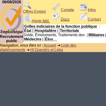
06/08/2026
Compte
Infos
Offres Emploi
Docs
Contact
Alerte
Mél.
Grilles indiciaires de la fonction publique
:
État
|
Hospitalière
|
Territoriale
Solde, Émoluments, Traitements des :
Militaires
|
Recrutement
Médecins
|
Élus…
public
Navigation, vous êtes ici :
Accueil
➜
Liste des
établissements
➜
HI Grandris et Létra