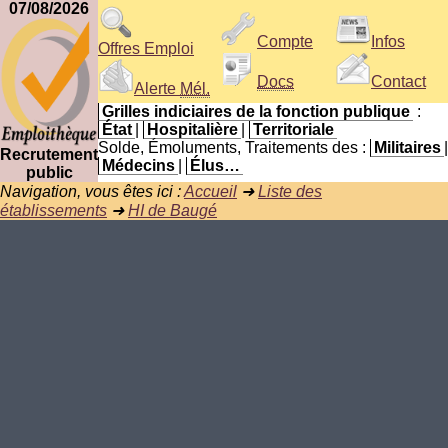
07/08/2026
Compte
Infos
Offres Emploi
Docs
Contact
Alerte
Mél.
Grilles indiciaires de la fonction publique
:
État
|
Hospitalière
|
Territoriale
Solde, Émoluments, Traitements des :
Militaires
|
Recrutement
Médecins
|
Élus…
public
Navigation, vous êtes ici :
Accueil
➜
Liste des
établissements
➜
HI de Baugé