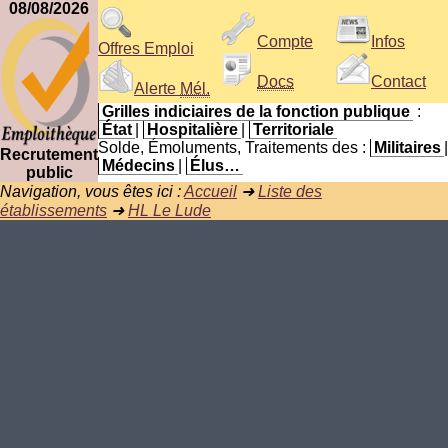
08/08/2026
Compte
Infos
Offres Emploi
Docs
Contact
Alerte
Mél.
Grilles indiciaires de la fonction publique
:
État
|
Hospitalière
|
Territoriale
Solde, Émoluments, Traitements des :
Militaires
|
Recrutement
Médecins
|
Élus…
public
Navigation, vous êtes ici :
Accueil
➜
Liste des
établissements
➜
HL Le Lude