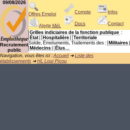
09/08/2026
Compte
Infos
Offres Emploi
Docs
Contact
Alerte
Mél.
Grilles indiciaires de la fonction publique
:
État
|
Hospitalière
|
Territoriale
Solde, Émoluments, Traitements des :
Militaires
|
Recrutement
Médecins
|
Élus…
public
Navigation, vous êtes ici :
Accueil
➜
Liste des
établissements
➜
HL Lour Picou