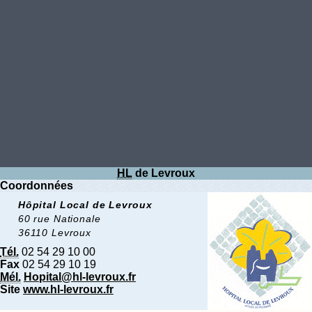
HL
de Levroux
Coordonnées
Hôpital Local de Levroux
60 rue Nationale
36110 Levroux
Tél.
02 54 29 10 00
Fax
02 54 29 10 19
Mél.
Hopital@hl-levroux.fr
Site
www.hl-levroux.fr