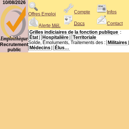
10/08/2026
Compte
Infos
Offres Emploi
Docs
Contact
Alerte
Mél.
Grilles indiciaires de la fonction publique
:
État
|
Hospitalière
|
Territoriale
Solde, Émoluments, Traitements des :
Militaires
|
Recrutement
Médecins
|
Élus…
public