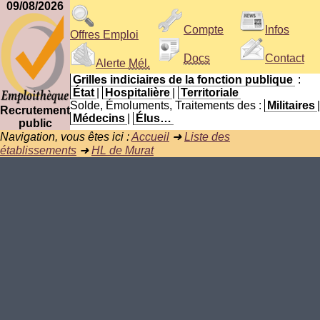
09/08/2026
Compte
Infos
Offres Emploi
Docs
Contact
Alerte
Mél.
Grilles indiciaires de la fonction publique
:
État
|
Hospitalière
|
Territoriale
Solde, Émoluments, Traitements des :
Militaires
|
Recrutement
Médecins
|
Élus…
public
Navigation, vous êtes ici :
Accueil
➜
Liste des
établissements
➜
HL de Murat