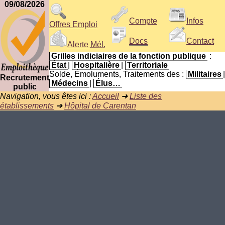
09/08/2026
Compte
Infos
Offres Emploi
Docs
Contact
Alerte
Mél.
Grilles indiciaires de la fonction publique
:
État
|
Hospitalière
|
Territoriale
Solde, Émoluments, Traitements des :
Militaires
|
Recrutement
Médecins
|
Élus…
public
Navigation, vous êtes ici :
Accueil
➜
Liste des
établissements
➜
Hôpital de Carentan