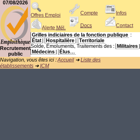
07/08/2026
Compte
Infos
Offres Emploi
Docs
Contact
Alerte
Mél.
Grilles indiciaires de la fonction publique
:
État
|
Hospitalière
|
Territoriale
Solde, Émoluments, Traitements des :
Militaires
|
Recrutement
Médecins
|
Élus…
public
Navigation, vous êtes ici :
Accueil
➜
Liste des
établissements
➜
ICM