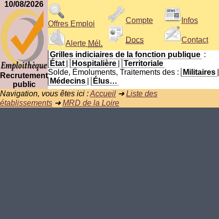
10/08/2026
Compte
Infos
Offres Emploi
Docs
Contact
Alerte
Mél.
Grilles indiciaires de la fonction publique
:
État
|
Hospitalière
|
Territoriale
Solde, Émoluments, Traitements des :
Militaires
|
Recrutement
Médecins
|
Élus…
public
Navigation, vous êtes ici :
Accueil
➜
Liste des
établissements
➜
MRD de la Loire