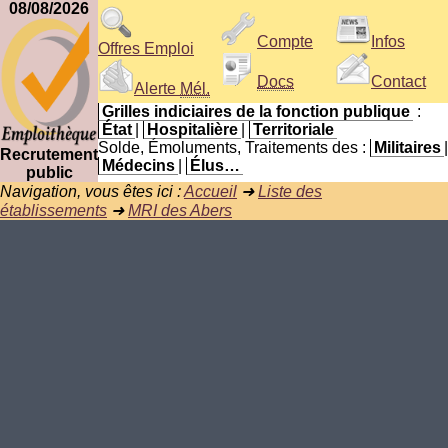
08/08/2026
Compte
Infos
Offres Emploi
Docs
Contact
Alerte
Mél.
Grilles indiciaires de la fonction publique
:
État
|
Hospitalière
|
Territoriale
Solde, Émoluments, Traitements des :
Militaires
|
Recrutement
Médecins
|
Élus…
public
Navigation, vous êtes ici :
Accueil
➜
Liste des
établissements
➜
MRI des Abers