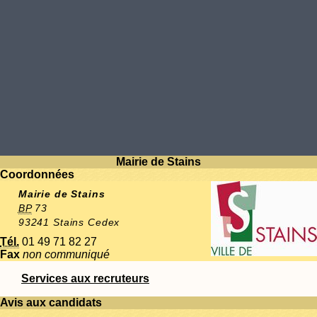
Mairie de Stains
Coordonnées
Mairie de Stains
BP
73
93241 Stains Cedex
Tél.
01 49 71 82 27
Fax
non communiqué
Services aux recruteurs
Avis aux candidats