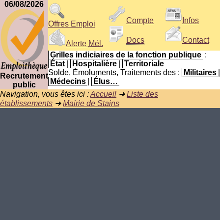
06/08/2026
Compte
Infos
Offres Emploi
Docs
Contact
Alerte
Mél.
Grilles indiciaires de la fonction publique
:
État
|
Hospitalière
|
Territoriale
Solde, Émoluments, Traitements des :
Militaires
|
Recrutement
Médecins
|
Élus…
public
Navigation, vous êtes ici :
Accueil
➜
Liste des
établissements
➜
Mairie de Stains