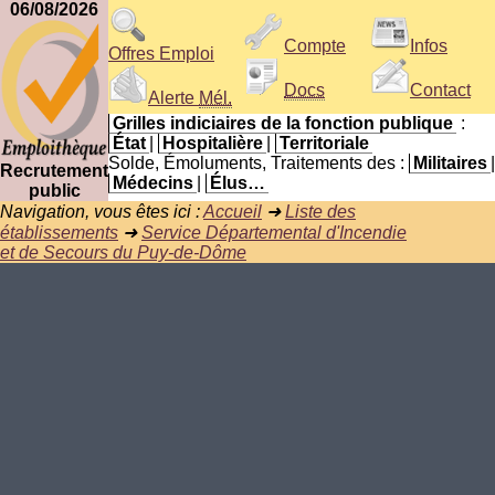
06/08/2026
Compte
Infos
Offres Emploi
Docs
Contact
Alerte
Mél.
Grilles indiciaires de la fonction publique
:
État
|
Hospitalière
|
Territoriale
Solde, Émoluments, Traitements des :
Militaires
|
Recrutement
Médecins
|
Élus…
public
Navigation, vous êtes ici :
Accueil
➜
Liste des
établissements
➜
Service Départemental d'Incendie
et de Secours du Puy-de-Dôme