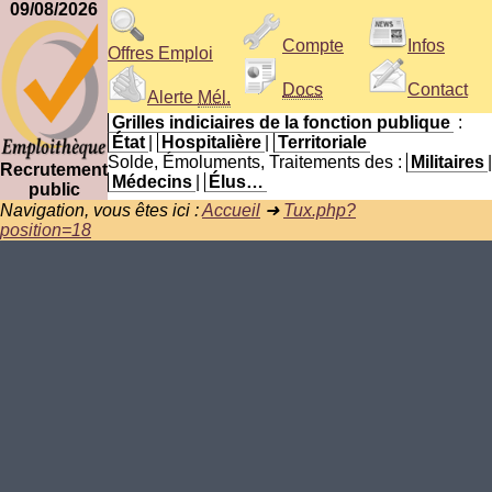
09/08/2026
Compte
Infos
Offres Emploi
Docs
Contact
Alerte
Mél.
Grilles indiciaires de la fonction publique
:
État
|
Hospitalière
|
Territoriale
Solde, Émoluments, Traitements des :
Militaires
|
Recrutement
Médecins
|
Élus…
public
Navigation, vous êtes ici :
Accueil
➜
Tux.php?
position=18