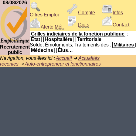
08/08/2026
Compte
Infos
Offres Emploi
Docs
Contact
Alerte
Mél.
Grilles indiciaires de la fonction publique
:
État
|
Hospitalière
|
Territoriale
Solde, Émoluments, Traitements des :
Militaires
|
Recrutement
Médecins
|
Élus…
public
Navigation, vous êtes ici :
Accueil
➜
Actualités
récentes
➜
Auto-entrepreneur et fonctionnaires